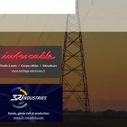
à un
système simple, rapide,
table et
 ø 25mm
ant
,
l’AMS
peut dégainer
à 5 mm d’épaisseur la gaine
e des câbles de réseau que
t en coupes longitudinales
culaires. La longueur de lame
re réglée au plus juste et sa
 permet
d’éviter d’abimer les
s inférieures à la gaine.