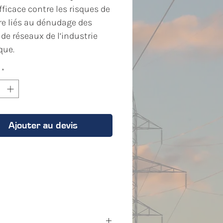
fficace contre les risques de
e liés au dénudage des
 de réseaux de l’industrie
que.
*
cidents par coupure peuvent
er parfois extrêmement
 et c’est la raison pour
le
INTERCABLE
a mis au
Ajouter au devis
e
neur
AMS
permettant de
ller facilement et avec
té tout en minimisant
icativement les
sd’accidents.