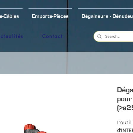
e-Câbles
Emporte-Pièces
Dégaineurs - Dénudeu
ctualités
Contact
Déga
pour
(>ø
L’outi
d’INT