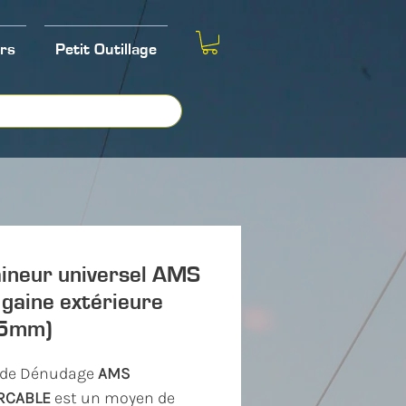
rs
Petit Outillage
ineur universel AMS
 gaine extérieure
25mm)
l de Dénudage
AMS
ERCABLE
est un moyen de