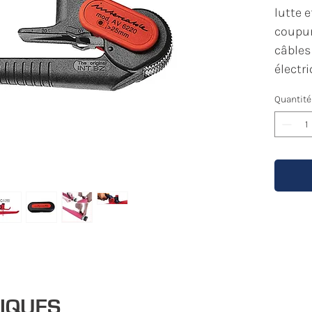
lutte e
coupur
câbles
électri
Quantité
Les ac
s’avér
graves,
laquel
point l
dégai
travai
rapidi
signif
risque
NIQUES