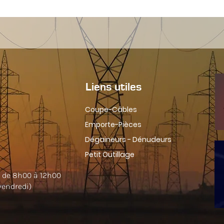
d'un POINCON + une MATRICE + un CAOUTCHOUC
Poincon
Caoutchouc
62-103/0152
62-103/0160
Liens utiles
62-103/0162
Coupe-Câbles
62-103/0165
Emporte-Pièces
Dégaineurs - Dénudeurs
62-103/0168
Petit Outillage
62-103/0169
i de 8h00 à 12h00
 vendredi)
62-103/0186
62-105/01
62-103/0190
62-105/01