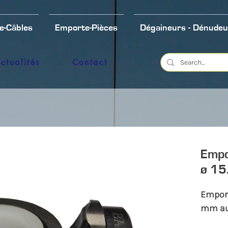
e-Câbles
Emporte-Pièces
Dégaineurs - Dénudeu
ctualités
Contact
Empo
ø 15
Emport
mm au