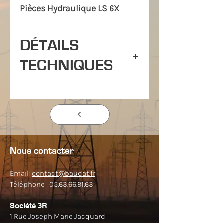
Pièces Hydraulique LS 6X
DÉTAILS
TECHNIQUES
Utilisation Facile d'une seule Main
Réalise des trous Parfaits
SAV Fabricant - Pièces détachées
sur Stock
Chaque Pièce est interchangeable
Tous les accessoires sont
Nous contacter
disponibles à l'unité
Force 60 kN
Tôle Acier, Alu j
usqu'à 2mm
Email:
contact@baudat.fr
d'épaisseur:
Téléphone :
05.63.66.91.63
Ronds diamètre max 79mm
Carrés 72mm x 72mm
Société 3R
Rectangles: 42mm x 46mm
1 Rue Joseph Marie Jacquard